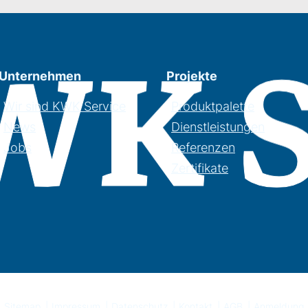
Unternehmen
Projekte
Wir sind KWK Service
Produktpalette
News
Dienstleistungen
Jobs
Referenzen
Zertifikate
Sitemap
Impressum
Datenschutz
Kontakt
AGB
Anmeldung