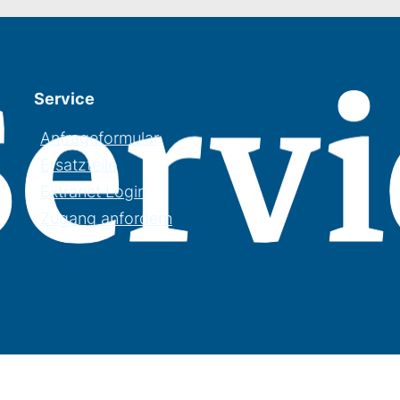
Service
Anfrageformular
Ersatzteile
Extranet Login
Zugang anfordern