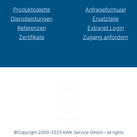
Produktpalette
Anfrageformular
Dienstleistungen
Ersatzteile
Referenzen
Extranet Login
Zertifikate
Zugang anfordern
Sitemap
Impressum
Datenschutz
Kontakt
AGB
Anmeldung
©Copyright 2000-2025 KWK Service GmbH – all rights