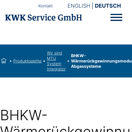
ENGLISH
DEUTSCH
Kontakt
Wir sind
BHKW-
MTU
Produktpalette
Wärmerückgewinnungsmodu
System
Abgassysteme
Integrator
BHKW-
Wärmerückgewinnu