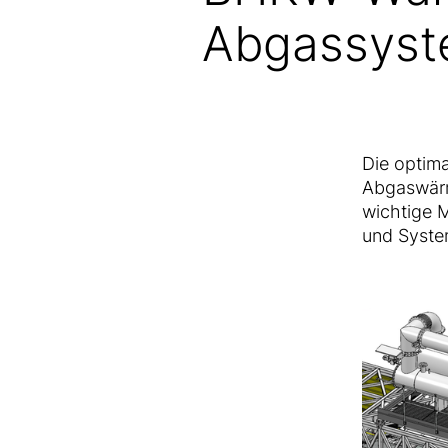
Abgassys
Die optim
Abgaswärm
wichtige 
und System