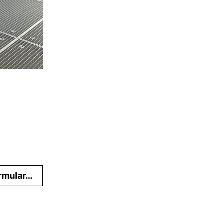
rmular…