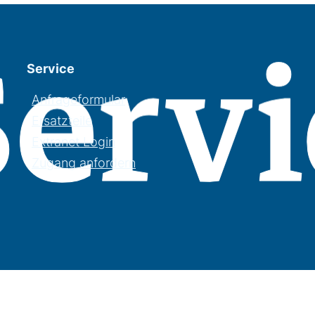
Service
Anfrageformular
Ersatzteile
Extranet Login
Zugang anfordern