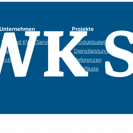
Unternehmen
Projekte
Wir sind KWK Service
Produktpalette
News
Dienstleistungen
Jobs
Referenzen
Zertifikate
Sitemap
Impressum
Datenschutz
Kontakt
AGB
Anmeldung