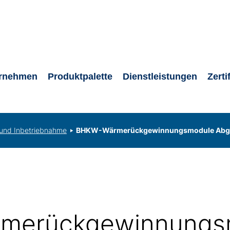
rnehmen
Produktpalette
Dienstleistungen
Zerti
n und Inbetriebnahme
BHKW-Wärmerückgewinnungsmodule Abg
merückgewinnungs