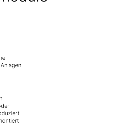
ne
 Anlagen
n
oder
oduziert
ontiert