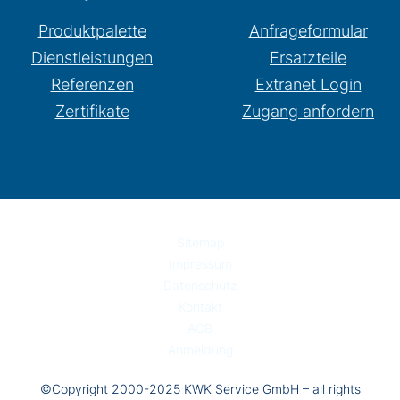
Produktpalette
Anfrageformular
Dienstleistungen
Ersatzteile
Referenzen
Extranet Login
Zertifikate
Zugang anfordern
Sitemap
Impressum
Datenschutz
Kontakt
AGB
Anmeldung
©Copyright 2000-2025 KWK Service GmbH – all rights