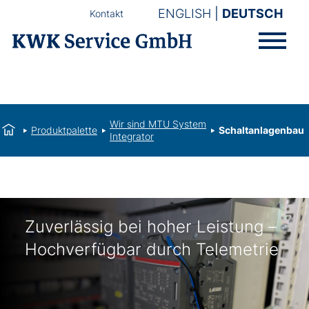
ENGLISH
DEUTSCH
Kontakt
Wir sind MTU System
Produktpalette
Schaltanlagenbau
Integrator
Zuverlässig bei hoher Leistung –
Hochverfügbar durch Telemetrie