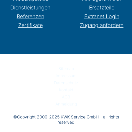
Dienstleistungen
Ersatzteile
Referenzen
Extranet Login
Zertifikate
Zugang anfordern
Sitemap
Impressum
Datenschutz
Kontakt
AGB
Anmeldung
©Copyright 2000-2025 KWK Service GmbH – all rights
reserved