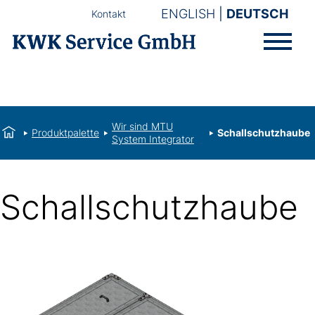
ENGLISH
DEUTSCH
Kontakt
Wir sind MTU
Produktpalette
Schallschutzhaube
System Integrator
Schallschutzhaube