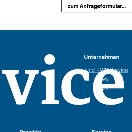
zum Anfrageformular…
Unternehmen
Wir sind KWK Service
News
Jobs
Projekte
Service