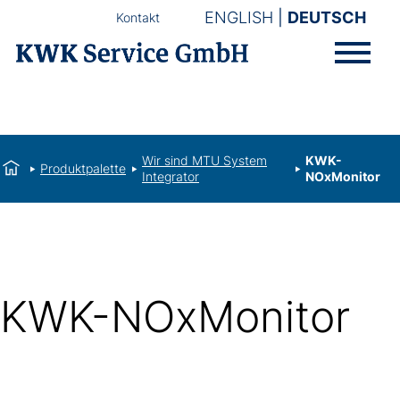
ENGLISH
DEUTSCH
Kontakt
Wir sind MTU System
KWK-
Produktpalette
Integrator
NOxMonitor
KWK-NOxMonitor