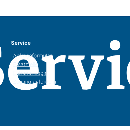
Service
Anfrageformular
Ersatzteile
Extranet Login
Zugang anfordern